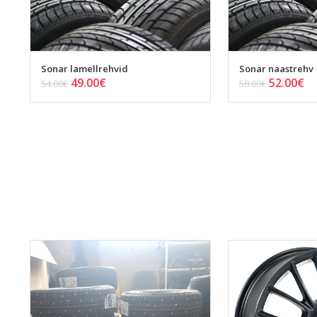
Sonar lamellrehvid
Sonar naastrehv
49.00
€
52.00
€
54.00
€
58.00
€