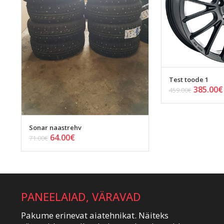
Test toode 1
385.00
€
459.00
€
Sonar naastrehv
64.00
€
71.00
€
PANEELAIAD, VÄRAVAD
Pakume erinevat aiatehnikat. Näiteks