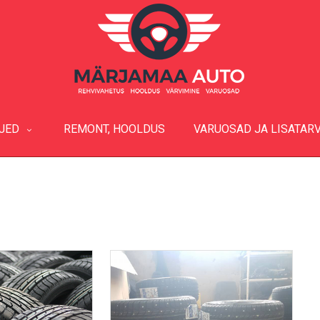
LJED
REMONT, HOOLDUS
VARUOSAD JA LISATAR