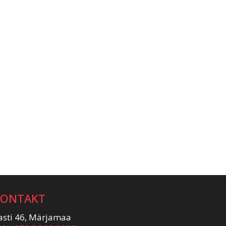
KONTAKT
asti 46, Märjamaa