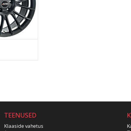
TEENUSED
Klaaside vahetus
K