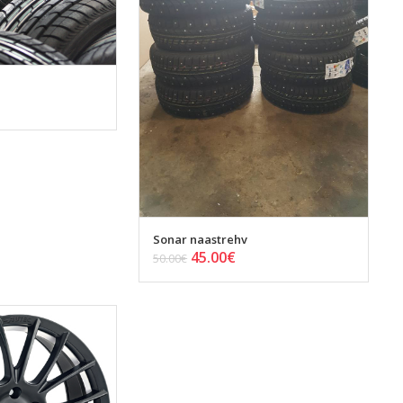
Sonar naastrehv
45.00
€
50.00
€